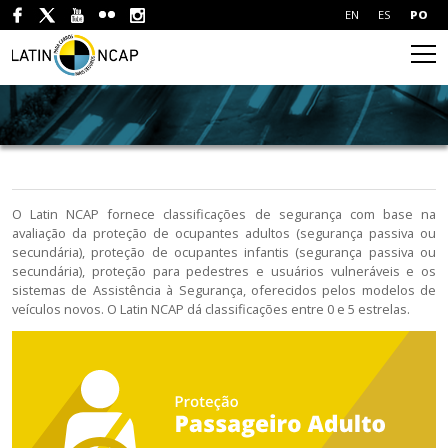
EN
ES
PO
O Latin NCAP fornece classificações de segurança com base na
avaliação da proteção de ocupantes adultos (segurança passiva ou
secundária), proteção de ocupantes infantis (segurança passiva ou
secundária), proteção para pedestres e usuários vulneráveis e os
sistemas de Assistência à Segurança, oferecidos pelos modelos de
veículos novos. O Latin NCAP dá classificações entre 0 e 5 estrelas.