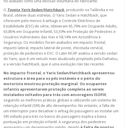
foi avaliado como uma decisão voluntária do fabricante.
O
Toyota Yaris Sedan/Hatchback
,
produzido na Tailândia e no
Brasil, obteve duas estrelas. O Yaris Sedan e Hatchback, que
oferecem pelo menos 6 airbags e Controle Eletrônico de
Estabilidade (ESC) de série, obtiveram 65,79% em Ocupante Adulto,
63,85% em Ocupante Infantil, 53,59% em Proteção de Pedestres e
Usuários Vulneráveis das Vias e 58,14% em Assistência à
Segurança. Os modelos foram avaliados em impacto frontal,
impacto lateral, impacto lateral de poste, chicotada cervical,
proteção de pedestres e ESC. O Latin NCAP avaliou a versão sedan
do Yaris, que é um veículo mais atualizado projetado pela Daihatsu,
e a versão hatchback, que é uma evolução não tão recente.
No impacto frontal, o Yaris Sedan/Hatchback apresentou
estrutura e área para os pés instáveis e o peito do
motorista mostrou proteção marginal. Os ocupantes
infantis apresentaram proteção completa ao serem
instalados voltados para trás com ancoragens ISOFIX
,
seguindo as melhores práticas globais e utilizando um sistema de
retenção infantil (SRI) de alto desempenho. No entanto, a falta de
um interruptor para desativar o airbag do passageiro ao instalar um
SRI voltado para trás no banco do passageiro explica a baixa
pontuação em proteção infantil. A segurança dos pedestres
apresentou um desempenho médio, devido
à falta de pontos