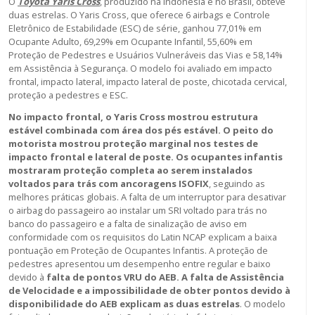
O
Toyota Yaris Cross
, produzido na Indonésia e no Brasil, obteve
duas estrelas. O Yaris Cross, que oferece 6 airbags e Controle
Eletrônico de Estabilidade (ESC) de série, ganhou 77,01% em
Ocupante Adulto, 69,29% em Ocupante Infantil, 55,60% em
Proteção de Pedestres e Usuários Vulneráveis das Vias e 58,14%
em Assistência à Segurança. O modelo foi avaliado em impacto
frontal, impacto lateral, impacto lateral de poste, chicotada cervical,
proteção a pedestres e ESC.
No impacto frontal, o Yaris Cross mostrou estrutura
estável combinada com área dos pés estável. O peito do
motorista mostrou proteção marginal nos testes de
impacto frontal e lateral de poste. Os ocupantes infantis
mostraram proteção completa ao serem instalados
voltados para trás com ancoragens ISOFIX
, seguindo as
melhores práticas globais. A falta de um interruptor para desativar
o airbag do passageiro ao instalar um SRI voltado para trás no
banco do passageiro e a falta de sinalização de aviso em
conformidade com os requisitos do Latin NCAP explicam a baixa
pontuação em Proteção de Ocupantes Infantis. A proteção de
pedestres apresentou um desempenho entre regular e baixo
devido à
falta de pontos VRU do AEB. A falta de Assistência
de Velocidade e a impossibilidade de obter pontos devido à
disponibilidade do AEB explicam as duas estrelas
. O modelo