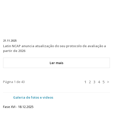
21.11.2025
Latin NCAP anuncia atualização do seu protocolo de avaliação a
partir de 2026
Ler mais
Página
1
de 43
1
2
3
4
5
>
Galeria de fotos e videos
Fase XVI - 18.12.2025