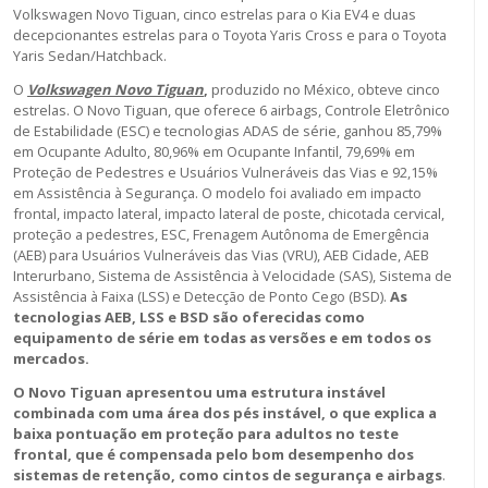
Volkswagen Novo Tiguan, cinco estrelas para o Kia EV4 e duas
decepcionantes estrelas para o Toyota Yaris Cross e para o Toyota
Yaris Sedan/Hatchback.
O
Volkswagen Novo Tiguan
,
produzido no México, obteve cinco
estrelas. O Novo Tiguan, que oferece 6 airbags, Controle Eletrônico
de Estabilidade (ESC) e tecnologias ADAS de série, ganhou 85,79%
em Ocupante Adulto, 80,96% em Ocupante Infantil, 79,69% em
Proteção de Pedestres e Usuários Vulneráveis das Vias e 92,15%
em Assistência à Segurança. O modelo foi avaliado em impacto
frontal, impacto lateral, impacto lateral de poste, chicotada cervical,
proteção a pedestres, ESC, Frenagem Autônoma de Emergência
(AEB) para Usuários Vulneráveis das Vias (VRU), AEB Cidade, AEB
Interurbano, Sistema de Assistência à Velocidade (SAS), Sistema de
Assistência à Faixa (LSS) e Detecção de Ponto Cego (BSD).
As
tecnologias AEB, LSS e BSD são oferecidas como
equipamento de série em todas as versões e em todos os
mercados.
O Novo Tiguan apresentou uma estrutura instável
combinada com uma área dos pés instável, o que explica a
baixa pontuação em proteção para adultos no teste
frontal, que é compensada pelo bom desempenho dos
sistemas de retenção, como cintos de segurança e airbags
.