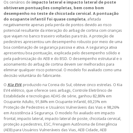
Os cenários de
impacto lateral e impacto lateral de poste
obtiveram pontuações completas, bem como bom
desempenho no teste de chicotada cervical. A pontuação
do ocupante infantil foi quase completa
, afetada
negativamente apenas pela perda de pontos devido ao risco
potencial resultante da interação do airbag de cortina com crianças
que viajam no banco traseiro voltadas para trás. A proteção de
pedestres apresentou um desempenho robusto por meio de uma
boa combinação de segurança passiva e ativa. A segurança ativa
apresentou boa pontuação, explicada pelo desempenho sólido e
pela padronização do AEB e do BSD. O desempenho estrutural e o
acionamento do airbag de cortina devem ser melhorados para
eliminar qualquer risco potencial. O modelo foi avaliado como uma
decisão voluntária do fabricante.
O
Kia EV4
, produzido na Coreia do Sul, obteve cinco estrelas. O Kia
EV4 elétrico, que oferece seis airbags, Controle Eletrônico de
Estabilidade e tecnologias ADAS de série, ganhou 82,86% em
Ocupante Adulto, 91,84% em Ocupante Infantil, 69,23% em
Proteção de Pedestres e Usuários Vulneráveis das Vias e 98,26%
em Assistência à Segurança. O modelo foi avaliado em impacto
frontal, impacto lateral, impacto lateral de poste, chicotada cervical,
proteção a pedestres, ESC, Frenagem Autônoma de Emergência
(AEB) para Usuários Vulneráveis das Vias, AEB Cidade, AEB