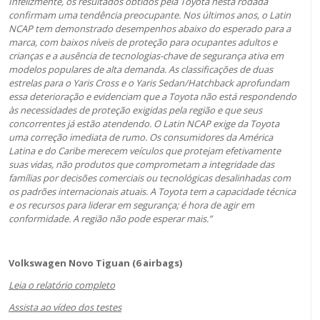
Infelizmente, os resultados obtidos pela Toyota nesta rodada
confirmam uma tendência preocupante. Nos últimos anos, o Latin
NCAP tem demonstrado desempenhos abaixo do esperado para a
marca, com baixos níveis de proteção para ocupantes adultos e
crianças e a ausência de tecnologias-chave de segurança ativa em
modelos populares de alta demanda. As classificações de duas
estrelas para o Yaris Cross e o Yaris Sedan/Hatchback aprofundam
essa deterioração e evidenciam que a Toyota não está respondendo
às necessidades de proteção exigidas pela região e que seus
concorrentes já estão atendendo. O Latin NCAP exige da Toyota
uma correção imediata de rumo. Os consumidores da América
Latina e do Caribe merecem veículos que protejam efetivamente
suas vidas, não produtos que comprometam a integridade das
famílias por decisões comerciais ou tecnológicas desalinhadas com
os padrões internacionais atuais. A Toyota tem a capacidade técnica
e os recursos para liderar em segurança; é hora de agir em
conformidade. A região não pode esperar mais.”
Volkswagen Novo Tiguan (6 airbags)
Leia o relatório completo
Assista ao vídeo dos testes