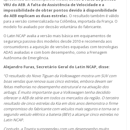
VRU do AEB. A falta de Assistência de Velocidade e a
impossibilidade de obter pontos devido à disponibilidade
do AEB explicam as duas estrela
s. O resultado também é válido
para a versão comercializada na Colômbia, importada da França. O
modelo foi avaliado por decisão voluntária do fabricante.
O Latin NCAP avalia a versão mais básica em equipamentos de
segurança passiva dos modelos desde 2010 e recomenda aos
consumidores a aquisição de versões equipadas com tecnologias
ADAS avaliadas e com bom desempenho, como a Frenagem
Autônoma de Emergência.
Alejandro Furas, Secretário Geral do Latin NCAP, disse:
“O resultado do Novo Tiguan da Volkswagen mostra um SUV com
boas vendas que renova suas cinco estrelas, embora devam ser
feitas melhorias no desempenho estrutural e na ativação dos
airbags. É muito importante que a Volkswagen tenha decidido
oferecer o AEB de série em todos os mercados da região. O terceiro
resultado de cinco estrelas da Kia em dois anos demonstra o firme
compromisso do fabricante com veículos mais seguros e torna-se o
segundo veículo elétrico a bateria (BEV) a alcançar cinco estrelas no
Latin NCAP.
Contudo, a Toyota surpreendeu com um desempenho muito