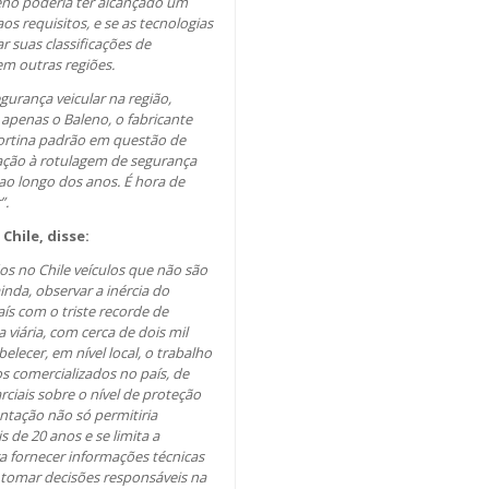
eno poderia ter alcançado um
os requisitos, e se as tecnologias
 suas classificações de
em outras regiões.
urança veicular na região,
r apenas o Baleno, o fabricante
cortina padrão em questão de
lação à rotulagem de segurança
 ao longo dos anos. É hora de
”.
hile, disse:
s no Chile veículos que não são
nda, observar a inércia do
s com o triste recorde de
viária, com cerca de dois mil
elecer, em nível local, o trabalho
 comercializados no país, de
iais sobre o nível de proteção
ntação não só permitiria
 de 20 anos e se limita a
a fornecer informações técnicas
 tomar decisões responsáveis na