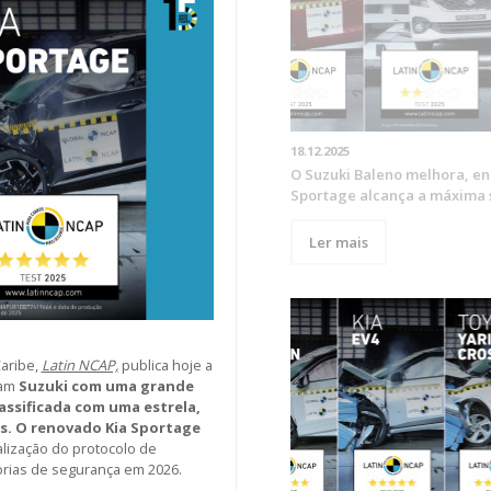
18.12.2025
O Suzuki Baleno melhora, en
Sportage alcança a máxima
Ler mais
Caribe,
Latin NCAP,
publica hoje a
ram
Suzuki com uma grande
assificada com uma estrela,
s. O renovado Kia Sportage
alização do protocolo de
rias de segurança em 2026.