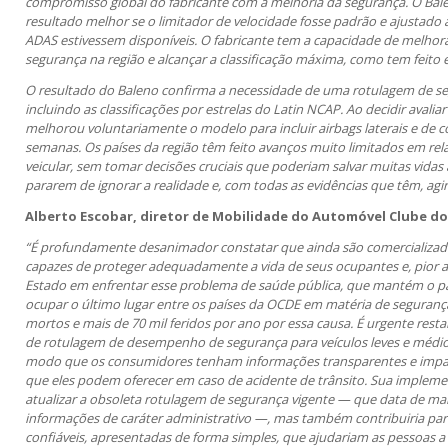
compromisso global do fabricante com a melhoria da segurança. O Bal
resultado melhor se o limitador de velocidade fosse padrão e ajustado a
ADAS estivessem disponíveis. O fabricante tem a capacidade de melhorar
segurança na região e alcançar a classificação máxima, como tem feito 
O resultado do Baleno confirma a necessidade de uma rotulagem de seg
incluindo as classificações por estrelas do Latin NCAP. Ao decidir avalia
melhorou voluntariamente o modelo para incluir airbags laterais e de 
semanas. Os países da região têm feito avanços muito limitados em re
veicular, sem tomar decisões cruciais que poderiam salvar muitas vidas
pararem de ignorar a realidade e, com todas as evidências que têm, agir
Alberto Escobar, diretor de Mobilidade do Automóvel Clube do C
“É profundamente desanimador constatar que ainda são comercializado
capazes de proteger adequadamente a vida de seus ocupantes e, pior ai
Estado em enfrentar esse problema de saúde pública, que mantém o paí
ocupar o último lugar entre os países da OCDE em matéria de segurança 
mortos e mais de 70 mil feridos por ano por essa causa. É urgente restab
de rotulagem de desempenho de segurança para veículos leves e médios
modo que os consumidores tenham informações transparentes e imparc
que eles podem oferecer em caso de acidente de trânsito. Sua impleme
atualizar a obsoleta rotulagem de segurança vigente — que data de mais
informações de caráter administrativo —, mas também contribuiria par
confiáveis, apresentadas de forma simples, que ajudariam as pessoas a