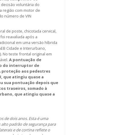
 decisão voluntária do
na região com motor de
 do número de VIN
ral de poste, chicotada cervical,
foi reavaliada após a
adicional em uma versão híbrida
EB Cidade e Interurbano,
 No teste frontal original em
ável.
A pontuação de
o do interruptor de
A proteção aos pedestres
 que atingiu quase a
ou sua pontuação depois que
cos traseiros, somado à
rbano, que atingiu quase a
s de dois anos. Esta é uma
s alto padrão de segurança para
terais e de cortina reflete o