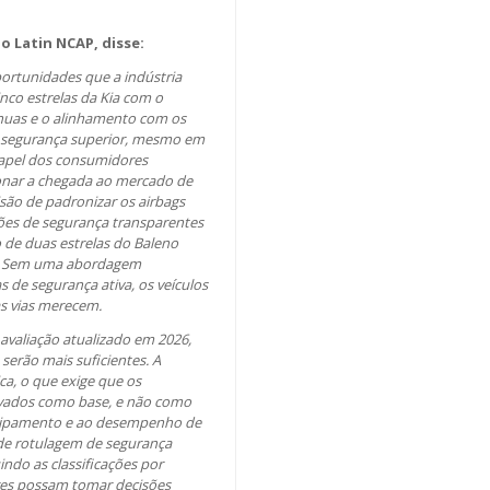
 Latin NCAP, disse:
portunidades que a indústria
inco estrelas da Kia com o
nuas e o alinhamento com os
e segurança superior, mesmo em
papel dos consumidores
onar a chegada ao mercado de
isão de padronizar os airbags
ções de segurança transparentes
 de duas estrelas do Baleno
es. Sem uma abordagem
 de segurança ativa, os veículos
as vias merecem.
avaliação atualizado em 2026,
erão mais suficientes. A
ca, o que exige que os
evados como base, e não como
equipamento e ao desempenho de
 de rotulagem de segurança
indo as classificações por
ores possam tomar decisões