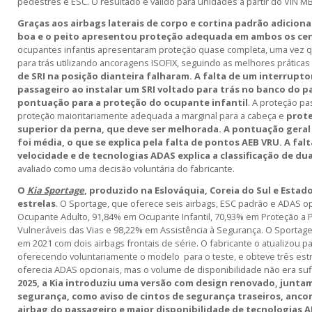
pedestres e ESC. O resultado é válido para unidades a partir do VI
Graças aos airbags laterais de corpo e cortina padrão adiciona
boa e o peito apresentou proteção adequada em ambos os cená
ocupantes infantis apresentaram proteção quase completa, uma vez q
para trás utilizando ancoragens ISOFIX, seguindo as melhores práticas
de SRI na posição dianteira falharam. A falta de um interrupto
passageiro ao instalar um SRI voltado para trás no banco do pa
pontuação para a proteção do ocupante infantil
. A proteção p
proteção maioritariamente adequada a marginal para a cabeça e
prote
superior da perna, que deve ser melhorada. A pontuação geral
foi média, o que se explica pela falta de pontos AEB VRU. A falt
velocidade e de tecnologias ADAS explica a classificação de dua
avaliado como uma decisão voluntária do fabricante.
O
Kia Sportage
, produzido na Eslováquia, Coreia do Sul e Estad
estrelas
.
O Sportage, que oferece seis airbags, ESC padrão e ADAS o
Ocupante Adulto, 91,84% em Ocupante Infantil, 70,93% em Proteção a 
Vulneráveis das Vias e 98,22% em Assistência à Segurança. O Sportage 
em 2021 com dois airbags frontais de série. O fabricante o atualizou pa
oferecendo voluntariamente o modelo para o teste, e obteve três est
oferecia ADAS opcionais, mas o volume de disponibilidade não era suf
2025, a Kia introduziu uma versão com design renovado, junta
segurança, como aviso de cintos de segurança traseiros, ancor
airbag do passageiro e maior disponibilidade de tecnologias 