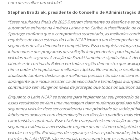
hora de escolher um veículo".
Stephan Brodziak, presidente do Conselho de Administração do
“Esses resultados finais de 2025 ilustram claramente os desafios e as o
automotiva enfrenta na América Latina e no Caribe. A classificação de c
Sportage confirma que o compromisso sustentado, as melhorias contí
requisitos de cinco estrelas do Latin NCAP levam a um desempenho d
segmentos de alta demanda e competitivos. Essa conquista reforça o 
informados e dos programas de avaliação independentes para impulsi
veículos mais seguros. A reação da Suzuki também é significativa. A dec
laterais e de cortina do Baleno em toda a região demonstra que avalia
têm o poder de impulsionar melhorias rápidas. No entanto, o resultado
atualizado também destaca que melhorias parciais não são suficient
abrangente que inclua assistência de velocidade e tecnologias avançadas
continuarão sem atingir os níveis de proteção que todos os usuários d
Enquanto o Latin NCAP se prepara para implementar seu protocolo de 
esses resultados enviam uma mensagem clara: mudanças graduais não s
segurança veicular deve ser considerada uma prioridade de saúde públi
fabricantes avancem com determinação em direção a padrões mais el
características opcionais. Esse nível de transparência em relação ao 
segurança evidencia a necessidade urgente de um sistema obrigatório
veicular na região. Rotulagens de segurança claras e padronizadas, inclu
estrelas do Latin NCAP, são essenciais para garantir que os consumid