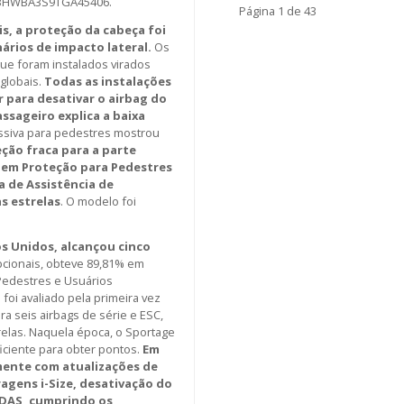
N MBHWBA3S9TGA45406.
Página
1
de 43
is, a proteção da cabeça foi
rios de impacto lateral.
Os
ue foram instalados virados
 globais.
Todas as instalações
r para desativar o airbag do
ssageiro explica a baixa
assiva para pedestres mostrou
ção fraca para a parte
 em Proteção para Pedestres
a de Assistência de
s estrelas
. O modelo foi
os Unidos, alcançou cinco
pcionais, obteve 89,81% em
Pedestres e Usuários
foi avaliado pela primeira vez
ra seis airbags de série e ESC,
relas. Naquela época, o Sportage
iciente para obter pontos.
Em
mente com atualizações de
agens i-Size, desativação do
ADAS, cumprindo os