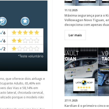
11.12.2025
Máxima segurança para o Kia
Volkswagen Novo Tiguan, e
decepciona com apenas duas 
Ler mais
eno, que oferece dois airbags e
 Ocupante Adulto, 65,46% em
veis das Vias e 58,14% em
to lateral, chicotada cervical,
realizado porque o modelo não
27.11.2025
Kardian é o primeiro cinco e