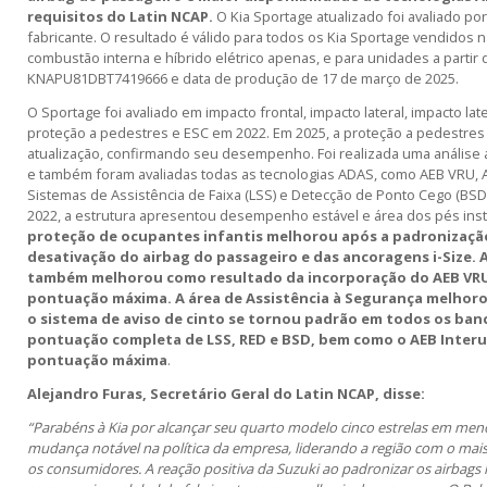
requisitos do Latin NCAP.
O Kia Sportage atualizado foi avaliado por
fabricante. O resultado é válido para todos os Kia Sportage vendidos 
combustão interna e híbrido elétrico apenas, e para unidades a partir
KNAPU81DBT7419666 e data de produção de 17 de março de 2025.
O Sportage foi avaliado em impacto frontal, impacto lateral, impacto late
proteção a pedestres e ESC em 2022. Em 2025, a proteção a pedestres 
atualização, confirmando seu desempenho. Foi realizada uma análise 
e também foram avaliadas todas as tecnologias ADAS, como AEB VRU, A
Sistemas de Assistência de Faixa (LSS) e Detecção de Ponto Cego (BSD).
2022, a estrutura apresentou desempenho estável e área dos pés inst
proteção de ocupantes infantis melhorou após a padronizaçã
desativação do airbag do passageiro e das ancoragens i-Size. 
também melhorou como resultado da incorporação do AEB VRU,
pontuação máxima. A área de Assistência à Segurança melhor
o sistema de aviso de cinto se tornou padrão em todos os ban
pontuação completa de LSS, RED e BSD, bem como o AEB Interu
pontuação máxima
.
Alejandro Furas, Secretário Geral do Latin NCAP, disse:
“Parabéns à Kia por alcançar seu quarto modelo cinco estrelas em meno
mudança notável na política da empresa, liderando a região com o mai
os consumidores. A reação positiva da Suzuki ao padronizar os airbags la