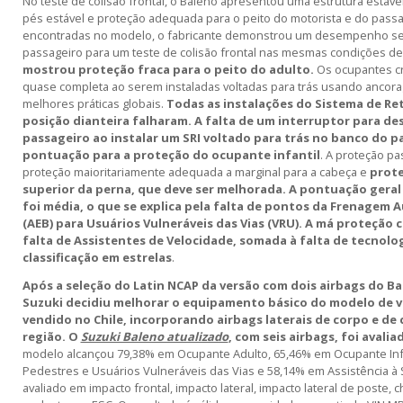
No teste de colisão frontal, o Baleno apresentou uma estrutura está
pés estável e proteção adequada para o peito do motorista e do passa
encontradas no modelo, o fabricante demonstrou um desempenho se
passageiro para um teste de colisão frontal nas mesmas condições de
mostrou proteção fraca para o peito do adulto.
Os ocupantes cr
quase completa ao serem instaladas voltadas para trás usando ancora
melhores práticas globais.
Todas as instalações do Sistema de Ret
posição dianteira falharam. A falta de um interruptor para des
passageiro ao instalar um SRI voltado para trás no banco do pa
pontuação para a proteção do ocupante infantil
. A proteção p
proteção maioritariamente adequada a marginal para a cabeça e
prote
superior da perna, que deve ser melhorada. A pontuação gera
foi média, o que se explica pela falta de pontos da Frenagem
(AEB) para Usuários Vulneráveis das Vias (VRU). A má proteção c
falta de Assistentes de Velocidade, somada à falta de tecnolog
classificação em estrelas
.
Após a seleção do Latin NCAP da versão com dois airbags do Bal
Suzuki decidiu melhorar o equipamento básico do modelo de v
vendido no Chile, incorporando airbags laterais de corpo e de 
região. O
Suzuki Baleno atualizado
, com seis airbags, foi avali
modelo alcançou 79,38% em Ocupante Adulto, 65,46% em Ocupante Infa
Pedestres e Usuários Vulneráveis das Vias e 58,14% em Assistência à
avaliado em impacto frontal, impacto lateral, impacto lateral de poste, c