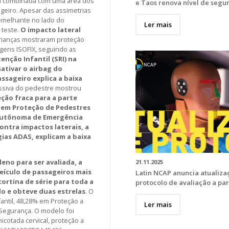
vel combinada com uma área dos
e Taos renova nível de segu
geiro. Apesar das assimetrias
melhante no lado do
Ler mais
 teste.
O impacto lateral
ianças mostraram proteção
gens ISOFIX, seguindo as
enção Infantil (SRI) na
ativar o airbag do
ssageiro explica a baixa
assiva do pedestre mostrou
ção fraca para a parte
l em Proteção de Pedestres
 Autônoma de Emergência
ontra impactos laterais, a
ias ADAS, explicam a baixa
eno para ser avaliada, a
21.11.2025
eículo de passageiros mais
Latin NCAP anuncia atualiza
cortina de série para toda a
protocolo de avaliação a par
ado e obteve duas estrelas
.
O
ntil, 48,28% em Proteção a
Ler mais
 Segurança. O modelo foi
hicotada cervical, proteção a