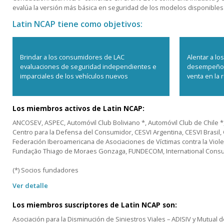
evalúa la versión más básica en seguridad de los modelos disponibles
Latin NCAP tiene como objetivos:
Brindar a los consumidores de LAC
Alentar a lo
evaluaciones de seguridad independientes e
desempeño e
imparciales de los vehículos nuevos
venta en la 
Los miembros activos de Latin NCAP:
ANCOSEV, ASPEC, Automóvil Club Boliviano *, Automóvil Club de Chile *,
Centro para la Defensa del Consumidor, CESVI Argentina, CESVI Brasil
Federación Iberoamericana de Asociaciones de Víctimas contra la Violen
Fundação Thiago de Moraes Gonzaga, FUNDECOM, International Consum
(*) Socios fundadores
Ver detalle
Los miembros suscriptores de Latin NCAP son:
Asociación para la Disminución de Siniestros Viales – ADISIV y Mutual 