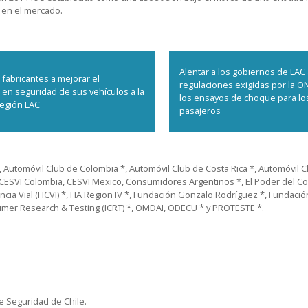
 en el mercado.
Alentar a los gobiernos de LAC a
s fabricantes a mejorar el
regulaciones exigidas por la O
n seguridad de sus vehículos a la
los ensayos de choque para lo
región LAC
pasajeros
 Automóvil Club de Colombia *, Automóvil Club de Costa Rica *, Automóvil C
, CESVI Colombia, CESVI Mexico, Consumidores Argentinos *, El Poder del C
cia Vial (FICVI) *, FIA Region IV *, Fundación Gonzalo Rodríguez *, Fundaci
er Research & Testing (ICRT) *, OMDAI, ODECU * y PROTESTE *.
de Seguridad de Chile.