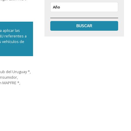
Año
 aplicar las
NU referentes a
s vehículos de
lub del Uruguay *,
onsumidor,
ón MAPFRE *,