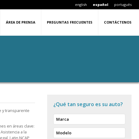
english
español
português
ÁREA DE PRENSA
PREGUNTAS FRECUENTES
CONTÁCTENOS
¿Qué tan seguro es su auto?
e y transparente
Marca
nes en áreas clave:
Asistencia a la
Modelo
egal. Latin NCAP