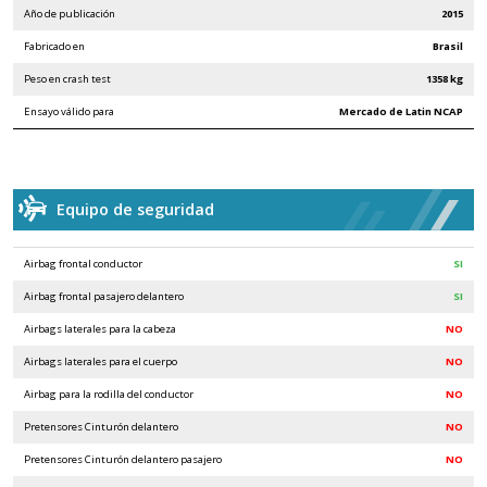
Año de publicación
2015
Fabricado en
Brasil
Peso en crash test
1358 kg
Ensayo válido para
Mercado de Latin NCAP
Equipo de seguridad
Airbag frontal conductor
SI
Airbag frontal pasajero delantero
SI
Airbags laterales para la cabeza
NO
Airbags laterales para el cuerpo
NO
Airbag para la rodilla del conductor
NO
Pretensores Cinturón delantero
NO
Pretensores Cinturón delantero pasajero
NO