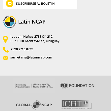
SUSCRIBIRSE AL BOLETÍN
Joaquín Nuñez 2719 Of. 210.
CP 11300. Montevideo, Uruguay
+598 2716 8749
secretaria@latinncap.com