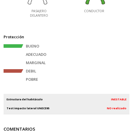
PASAJERO
CONDUCTOR
DELANTERO
Protección
BUENO
ADECUADO
MARGINAL
DEBIL
POBRE
Estructura del habitáculo
INESTABLE
Test impacto lateral UNECE95
NO realizado
COMENTARIOS