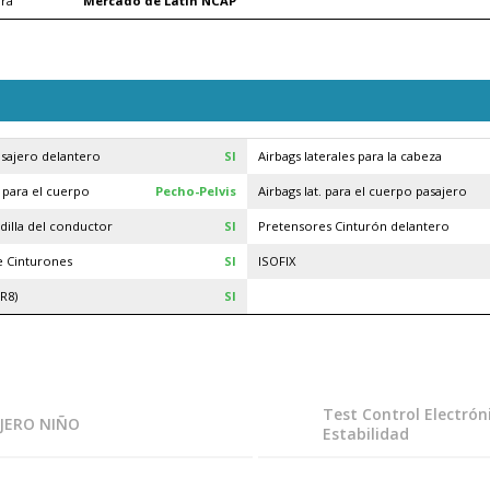
ara
Mercado de Latin NCAP
asajero delantero
SI
Airbags laterales para la cabeza
s para el cuerpo
Pecho-Pelvis
Airbags lat. para el cuerpo pasajero
odilla del conductor
SI
Pretensores Cinturón delantero
e Cinturones
SI
ISOFIX
R8)
SI
Test Control Electrón
JERO NIÑO
Estabilidad