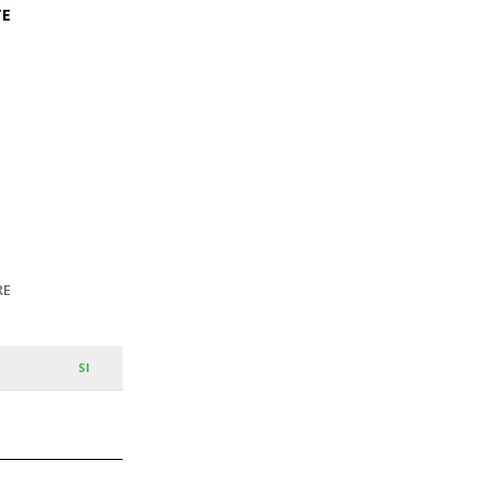
TE
RE
SI