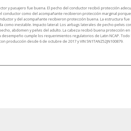
ductor y pasajero fue buena. El pecho del conductor recibió protección adecu
del conductor como del acompañante recibieron protección marginal porque
conductor y del acompañante recibieron protección buena. La estructura fue
 como inestable. Impacto lateral: Los airbags laterales de pecho-pelvis co
 pecho, abdomen y pelvis del adulto. La cabeza recibió buena protección en 
su desempeño cumple los requerimientos regulatorios de Latin NCAP. Todo l
nocon producción desde 6 de octubre de 2017 y VIN 5N1TANZ52JN100879.