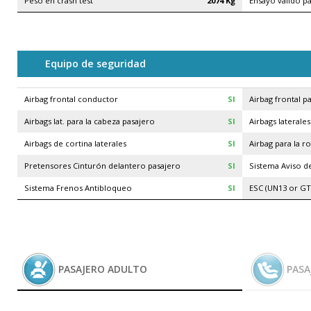
Peso en crash test
2074 Kg
Ensayo válido p
Equipo de seguridad
Airbag frontal conductor
SI
Airbag frontal p
Airbags lat. para la cabeza pasajero
SI
Airbags laterale
Airbags de cortina laterales
SI
Airbag para la r
Pretensores Cinturón delantero pasajero
SI
Sistema Aviso d
Sistema Frenos Antibloqueo
SI
ESC (UN13 or GT
PASAJERO ADULTO
PASA