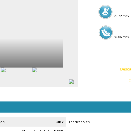
28.72 max. 
34.66 max. 
Desca
C
ión
2017
Fabricado en