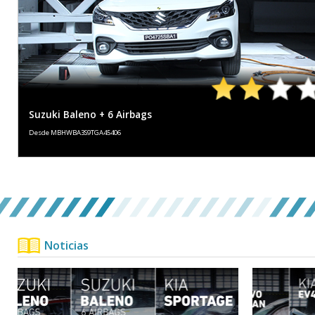
ADULTO
NIÑO
48%
58%
USUARIOS
ASISTENTES A
VULNERABLES
LA SEGURIDAD
Suzuki Baleno + 6 Airbags
Desde MBHWBA3S9TGA45406
Noticias