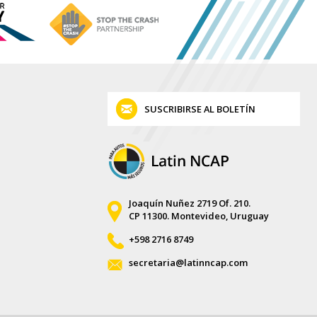
SUSCRIBIRSE AL BOLETÍN
Joaquín Nuñez 2719 Of. 210.
CP 11300. Montevideo, Uruguay
+598 2716 8749
secretaria@latinncap.com