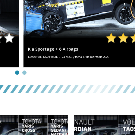
ADULTO
NIÑO
71%
98%
USUARIOS
ASISTENTES A
VULNERABLES
LA SEGURIDAD
Kia Sportage + 6 Airbags
Desde VIN KNAPU81DBT7419666 y fecha 17 de marzo de 2025